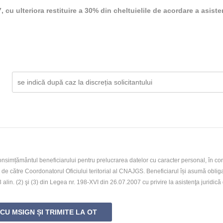
, cu ulteriora restituire a 30% din cheltuielile de acordare a asisten
imțământul beneficiarului pentru prelucrarea datelor cu caracter personal, în confo
e de către Coordonatorul Oficiului teritorial al CNAJGS. Beneficiarul își asumă obliga
23 alin. (2) şi (3) din Legea nr. 198-XVI din 26.07.2007 cu privire la asistenţa juridică