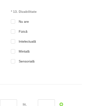
* 13. Dizabilitate
Nu are
Fizică
Intelectuală
Mintală
Sensorială
lit.