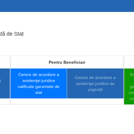
tă de Stat
Pentru Beneficiari
Cerere de acordare a
So
Cerere de acordare a
i
asistenţei juridice
asistenţei juridice de
calificate garantate de
ga
urgență
stat
ci
co