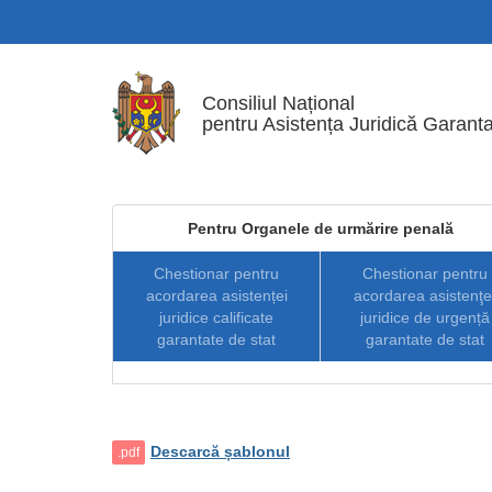
Mergi la conţinutul principal
Consiliul Național
pentru Asistența Juridică Garanta
Pentru Organele de urmărire penală
Chestionar pentru
Chestionar pentru
acordarea asistenței
acordarea asistenţe
juridice calificate
juridice de urgență
garantate de stat
garantate de stat
Descarcă șablonul