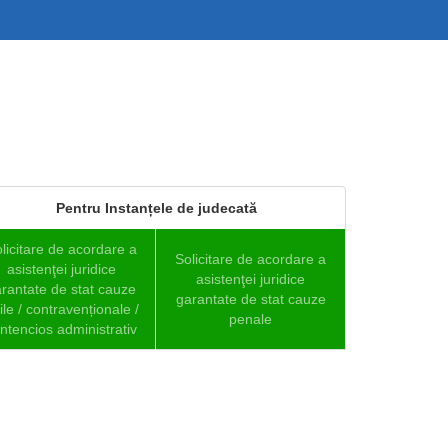
Pentru Instanțele de judecată
licitare de acordare a
Solicitare de acordare a
asistenţei juridice
asistenţei juridice
rantate de stat cauze
garantate de stat cauze
vile / contravenționale /
penale
ntencios administrativ