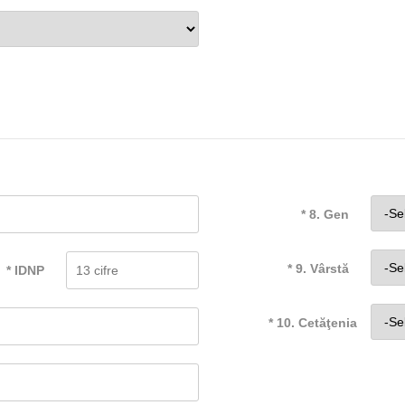
* 8. Gen
* 9. Vârstă
* IDNP
* 10. Cetăţenia