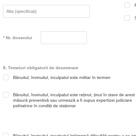
* Nr. dosarului
8. Temeiuri obligatorii de desemnare
Bănuitul, învinuitul, inculpatul este militar în termen
Bănuitul, învinuitul, inculpatul este reținut, ținut în stare de arest
măsură preventivă sau urmează a fi supus expertizei judiciare
psihiatrice în condiții de staționar
Bănuitul, învinuitul, inculpatul întâmpină dificultăți pentru a se a