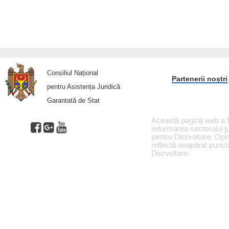
Consiliul Național
Partenerii noștri
pentru Asistența Juridică
Garantată de Stat
Această pagină web a fo
reformarea sectorului ju
pentru Dezvoltare. Opin
reflectă neapărat punctu
Dezvoltare.