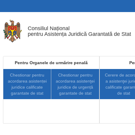
Mergi la conţinutul principal
Consiliul Național
pentru Asistența Juridică Garantată de Stat
Pentru Organele de urmărire penală
Pe
Chestionar pentru
Chestionar pentru
Cerere de acor
acordarea asistenței
acordarea asistenţei
a asistenţei juri
juridice calificate
juridice de urgență
calificate garan
garantate de stat
garantate de stat
de stat