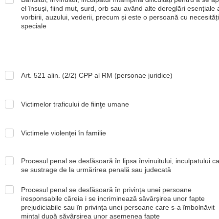
el însuși, fiind mut, surd, orb sau având alte dereglări esențiale 
vorbirii, auzului, vederii, precum și este o persoană cu necesități
speciale
Art. 521 alin. (2/2) CPP al RM (personae juridice)
Victimelor traficului de fiinţe umane
Victimele violenţei în familie
Procesul penal se desfășoară în lipsa învinuitului, inculpatului c
se sustrage de la urmărirea penală sau judecată
Procesul penal se desfășoară în privința unei persoane
iresponsabile căreia i se incriminează săvârșirea unor fapte
prejudiciabile sau în privința unei persoane care s-a îmbolnăvit
mintal după săvârșirea unor asemenea fapte